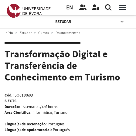
EN
ESTUDAR
Início
Estudar
Cursos
Doutoramentos
Transformação Digital e
Transferência de
Conhecimento em Turismo
Cód.:
SOC15060D
6 ECTS
Duração:
15 semanas/156 horas
Área Científica:
Informática, Turismo
Língua(s) de lecionação:
Português
Língua(s) de apoio tutorial:
Português