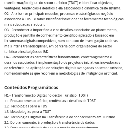
transformação digital do sector turístico (TDST) e identificar objetivos,
vantagens, tendências e desafios a ela associados à dinâmica deste sistema.
O2 - Analisar os principais modelos, processos e estratégias de negócio
associados à TDST e saber identificar/selecionar as ferramentas tecnológicas
mais adequadas a adotar.
O3 - Reconhecer a importância e os desafios associados ao planeamento,
produção e partilha de conhecimento científico aplicado e baseado em
ferramentas digitais competitivas, num contexto de investigação cada vez
mais inter e transdisciplinar, em parceria com organizações do sector
turístico e instituições de I&D.
O4 - Reconhecer as características fundamentais, constrangimentos e
desafios associados à implementação de projetos e iniciativas inovadoras e
de referência na aplicação de soluções digitais avançadas no sector turístico,
nomeadamente as que recorrem a metodologias de inteligência artificial.
Conteúdos Programáticos
M1 - Transformação Digital no dector Turístico (TDST)
1.1. Enquadramento teórico, tendências e desafios da TDST
1.2. Tecnologias para a TDST
1.3. Metodologias para a TDST
M2  Tecnologias Digitais na Transferência de conhecimento em Turismo
2.1. Do planeamento, à produção e transferência de dados
2.2. Ferramentas digitais de apoio à gestão do conhecimento