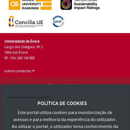
Universidade de Évora
Largo dos Colegiais, Nº 2
7004-516 Évora
tlf: +351 266 740 800
outros contactos
Universidade de Évora © 2026
Consulte os Termos e Condições e Política de Privacidade
POLÍTICA DE COOKIES
Declaração de Acessibilidade
Este portal utiliza cookies para monitorização de
acessos e para melhoria da experiência do utilizador.
Ao utilizar o portal, o utilizador toma conhecimento da