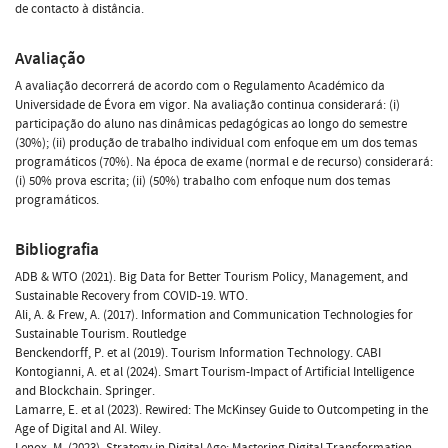
de contacto à distância.
Avaliação
A avaliação decorrerá de acordo com o Regulamento Académico da
Universidade de Évora em vigor. Na avaliação continua considerará: (i)
participação do aluno nas dinâmicas pedagógicas ao longo do semestre
(30%); (ii) produção de trabalho individual com enfoque em um dos temas
programáticos (70%). Na época de exame (normal e de recurso) considerará:
(i) 50% prova escrita; (ii) (50%) trabalho com enfoque num dos temas
programáticos.
Bibliografia
ADB & WTO (2021). Big Data for Better Tourism Policy, Management, and
Sustainable Recovery from COVID-19. WTO.
Ali, A. & Frew, A. (2017). Information and Communication Technologies for
Sustainable Tourism. Routledge
Benckendorff, P. et al (2019). Tourism Information Technology. CABI
Kontogianni, A. et al (2024). Smart Tourism-Impact of Artificial Intelligence
and Blockchain. Springer.
Lamarre, E. et al (2023). Rewired: The McKinsey Guide to Outcompeting in the
Age of Digital and AI. Wiley.
Lenox, M. (2023). Strategy in Digital Age: Mastering Digital Transformation.