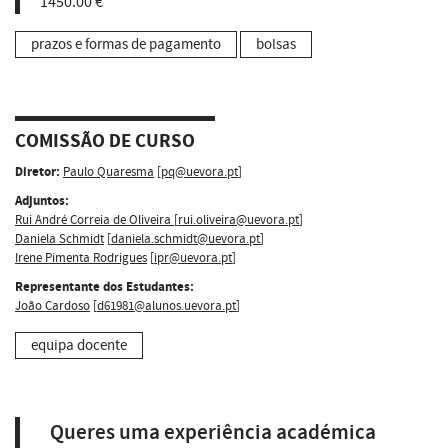
1450.00 €
prazos e formas de pagamento
bolsas
COMISSÃO DE CURSO
Diretor:
Paulo Quaresma
[
pq@uevora.pt
]
Adjuntos:
Rui André Correia de Oliveira
[
rui.oliveira@uevora.pt
]
Daniela Schmidt
[
daniela.schmidt@uevora.pt
]
Irene Pimenta Rodrigues
[
ipr@uevora.pt
]
Representante dos Estudantes:
João Cardoso
[
d61981@alunos.uevora.pt
]
equipa docente
Queres uma experiência académica