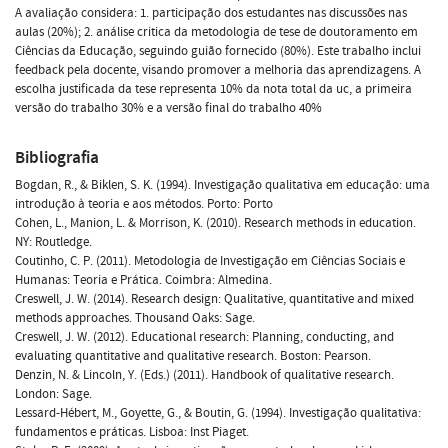
A avaliação considera: 1. participação dos estudantes nas discussões nas
aulas (20%); 2. análise critica da metodologia de tese de doutoramento em
Ciências da Educação, seguindo guião fornecido (80%). Este trabalho inclui
feedback pela docente, visando promover a melhoria das aprendizagens. A
escolha justificada da tese representa 10% da nota total da uc, a primeira
versão do trabalho 30% e a versão final do trabalho 40%
Bibliografia
Bogdan, R., & Biklen, S. K. (1994). Investigação qualitativa em educação: uma
introdução à teoria e aos métodos. Porto: Porto
Cohen, L., Manion, L. & Morrison, K. (2010). Research methods in education.
NY: Routledge.
Coutinho, C. P. (2011). Metodologia de Investigação em Ciências Sociais e
Humanas: Teoria e Prática. Coimbra: Almedina.
Creswell, J. W. (2014). Research design: Qualitative, quantitative and mixed
methods approaches. Thousand Oaks: Sage.
Creswell, J. W. (2012). Educational research: Planning, conducting, and
evaluating quantitative and qualitative research. Boston: Pearson.
Denzin, N. & Lincoln, Y. (Eds.) (2011). Handbook of qualitative research.
London: Sage.
Lessard-Hébert, M., Goyette, G., & Boutin, G. (1994). Investigação qualitativa:
fundamentos e práticas. Lisboa: Inst Piaget.