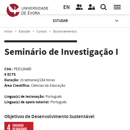
EN
ESTUDAR
Início
Estudar
Cursos
Doutoramentos
Seminário de Investigação I
Cód.:
PED12648D
9 ECTS
Duração:
15 semanas/234 horas
Área Científica:
Ciências da Educação
Língua(s) de lecionação:
Português
Língua(s) de apoio tutorial:
Português
Objetivos de Desenvolvimento Sustentável