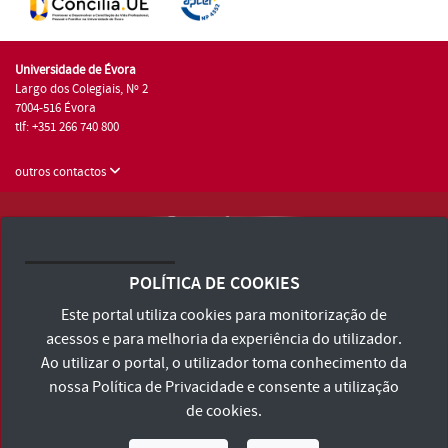
Universidade de Évora
Largo dos Colegiais, Nº 2
7004-516 Évora
tlf: +351 266 740 800
outros contactos
Universidade de Évora © 2026
Consulte os Termos e Condições e Política de Privacidade
POLÍTICA DE COOKIES
Declaração de Acessibilidade
Este portal utiliza cookies para monitorização de
acessos e para melhoria da experiência do utilizador.
Ao utilizar o portal, o utilizador toma conhecimento da
nossa
Política de Privacidade
e consente a utilização
de cookies.