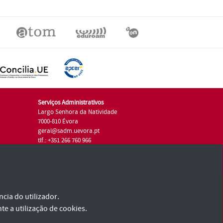
Serviços Administrativos
Largo Senhora da Natividade
7000-810 Évora
geral@sadm.uevora.pt
tlf.: +351 266 760 966
cia do utilizador.
te a utilização de cookies.