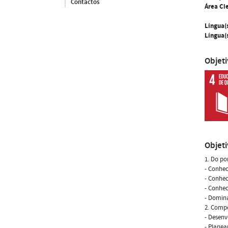
Contactos
Área Cie
Língua(
Língua(s
Objet
Objet
1. Do po
- Conhec
- Conhec
- Conhec
- Domina
2. Compe
- Desenv
- Planea