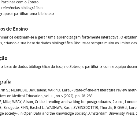
  Partilhar com o Zotero
r referências bibliográficas
 grupos e partilhar uma biblioteca
os de Ensino
minários destinam-se a gerar uma aprendizagem fortemente interactiva. O estuda
s, criando a sua base de dados bibliográfica.Discute-se sempre muito os limites des
ação
 a base de dados bibliográfica da tese, no Zotero, e partilhá-la com a equipa docen
grafia
rin S.; MERKEBU, Jerusalem; VARPIO, Lara, «State-of-the-art literature review meth
ives on Medical Education, vol.11, no 5 (2022), pp. 281288.
 Mike; WRAY, Alison, Critical reading and writing for postgraduates, 2.a ed., Londo
 Bridgette; FINN, Rachel L.; WADHWA, Kush; SVEINSDOTTIR, Thordis; BIGAGLI, Lore
ge society», in Open Data and the Knowledge Society, Amsterdam University Press, 20