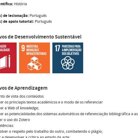
ntífica:
História
s) de lecionação:
Português
) de apoio tutorial:
Português
ivos de Desenvolvimento Sustentável
ivos de Aprendizagem
nto de vista dos conteúdos:
er os princiapis textos académicos e o modo de os referenciar
er a Web of knowledge;
er as potencialidades dos sistemas automáticos de referenciação bibliográfica e as
r o uso do Zotero
tências:
olver o respeito pelo trabalho do outro, combatendo o plágio;
r e desenvolver a crítica ao estado da arte;