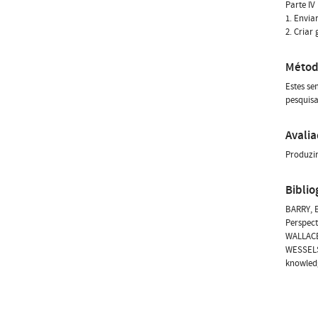
Parte IV
1. Envia
2. Criar
Métod
Estes se
pesquisa
Avali
Produzir
Biblio
BARRY, E
Perspect
WALLACE,
WESSELS,
knowled