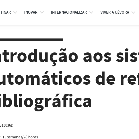
STIGAR
INOVAR
INTERNACIONALIZAR
VIVER A UÉVORA
ntrodução aos si
utomáticos de re
ibliográfica
S15036D
:
15 semanas/78 horas