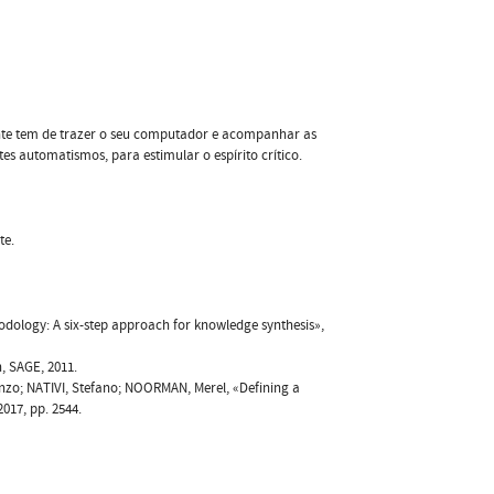
nte tem de trazer o seu computador e acompanhar as
tes automatismos, para estimular o espírito crítico.
te.
odology: A six-step approach for knowledge synthesis»,
n, SAGE, 2011.
nzo; NATIVI, Stefano; NOORMAN, Merel, «Defining a
17, pp. 2544.