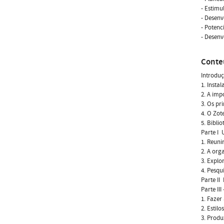
- Estimu
- Desenv
- Potenc
- Desenv
Conte
Introdu
1. Insta
2. A imp
3. Os pr
4. O Zot
5. Bibli
Parte I 
1. Reuni
2. A org
3. Explo
4. Pesqu
Parte II 
Parte II
1. Fazer
2. Estilos
3. Produ