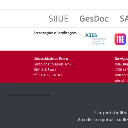
Acreditações e Certificações
Universidade de Évora
Serviço
Largo dos Colegiais, Nº 2
Rua Duq
7004-516 Évora
7000-57
tlf: +351 266 740 800
Balcão 
atendim
tlf.: +35
Universidade de Évora © 2026
Este portal utili
Consulte os Termos e Condições e Política de Privacidade
Declaração de Acessibilidade
Ao utilizar o portal, o u