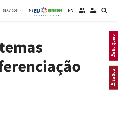
EN
SERVIÇOS
MEDIA
Eu Quero
stemas
ferenciação
Eu Sou