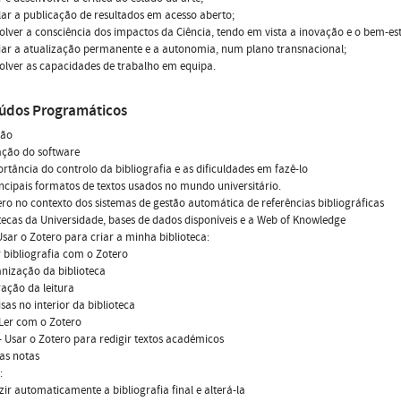
lar a publicação de resultados em acesso aberto;
olver a consciência dos impactos da Ciência, tendo em vista a inovação e o bem-est
iar a atualização permanente e a autonomia, num plano transnacional;
olver as capacidades de trabalho em equipa.
údos Programáticos
ção
lação do software
ortância do controlo da bibliografia e as dificuldades em fazê-lo
incipais formatos de textos usados no mundo universitário.
ero no contexto dos sistemas de gestão automática de referências bibliográficas
otecas da Universidade, bases de dados disponíveis e a Web of Knowledge
 Usar o Zotero para criar a minha biblioteca:
r bibliografia com o Zotero
anização da biblioteca
ração da leitura
isas no interior da biblioteca
 Ler com o Zotero
I - Usar o Zotero para redigir textos académicos
 as notas
:
zir automaticamente a bibliografia final e alterá-la