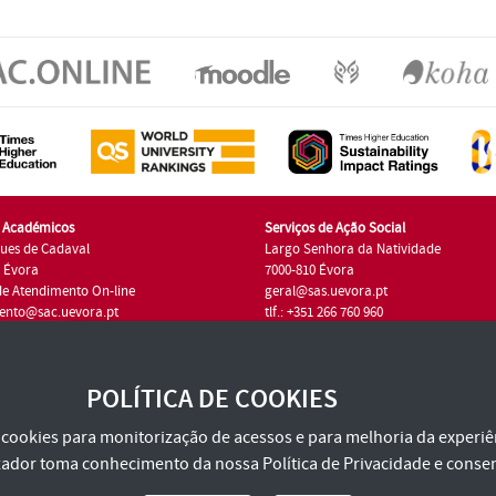
s Académicos
Serviços de Ação Social
ues de Cadaval
Largo Senhora da Natividade
7 Évora
7000-810 Évora
de Atendimento On-line
geral@sas.uevora.pt
ento@sac.uevora.pt
tlf.: +351 266 760 960
1 266 760 220
POLÍTICA DE COOKIES
za cookies para monitorização de acessos e para melhoria da experiên
tilizador toma conhecimento da nossa
Política de Privacidade
e consen