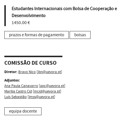
Estudantes Internacionais com Bolsa de Cooperação e
Desenvolvimento
1450.00 €
prazos e formas de pagamento
bolsas
COMISSÃO DE CURSO
Diretor:
Bravo Nico
[
jbn@uevora.pt
]
Adjuntos:
Ana Paula Canavarro
[
apc@uevora.pt
]
Marília Castro Cid
[
mcid@uevora.pt
]
Luís Sebastião
[
lmss@uevora.pt
]
equipa docente