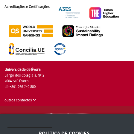
Acreditações e Certificações
Universidade de Évora
Largo dos Colegiais, Nº 2
7004-516 Évora
tlf: +351 266 740 800
outros contactos
Universidade de Évora © 2026
Consulte os Termos e Condições e Política de Privacidade
POLÍTICA DE COOKIES