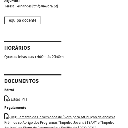
Adjuntos:
Teresa Fernandes
[
tmf@uevora.pt
]
equipa docente
HORÁRIOS
Quartas-feiras, das 17h00m às 20h00m.
DOCUMENTOS
Edital
Edital [PT]
Regulamento
Regulamento da Universidade de Évora para Atribuição de Apoios e
Prémios ao Abrigo dos Programas "Impulso Jovens STEAM" e "Impulso
Adultos" do Plano de Recuperação e Resiliência | 2022-2026"