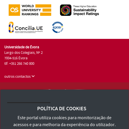
Universidade de Évora
Largo dos Colegiais, Nº 2
7004-516 Évora
tlf: +351 266 740 800
outros contactos
Universidade de Évora © 2026
Consulte os Termos e Condições e Política de Privacidade
POLÍTICA DE COOKIES
Declaração de Acessibilidade
Este portal utiliza cookies para monitorização de
acessos e para melhoria da experiência do utilizador.