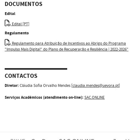
DOCUMENTOS
Edital
Edital [PT]
Regulamento
Regulamento para Atribuição de Incentivos ao Abrigo do Programa
"Impulso Mais Digital" do Plano de Recuperação e Resiliência | 2022-2026"
CONTACTOS
Diretor:
Cláudia Sofia Orvalho Mendes [
claudia.mendes@uevora.pt
]
Serviços Académicos (atendimento on-line):
SAC.ONLINE