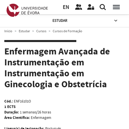
EN
ESTUDAR
Início
Estudar
Cursos
Cursos de Formação
Enfermagem Avançada de
Instrumentação em
Instrumentação em
Ginecologia e Obstetrícia
Cód.:
ENF16101O
1 ECTS
Duração:
1 semanas/26 horas
Área Científica:
Enfermagem
Língua(s) de lecionação:
Português