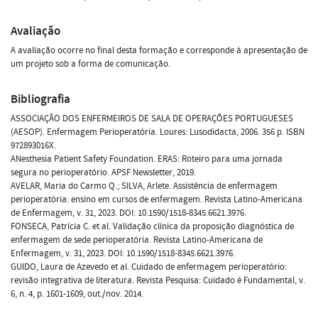
Avaliação
A avaliação ocorre no final desta formação e corresponde à apresentação de
um projeto sob a forma de comunicação.
Bibliografia
ASSOCIAÇÃO DOS ENFERMEIROS DE SALA DE OPERAÇÕES PORTUGUESES
(AESOP). Enfermagem Perioperatória. Loures: Lusodidacta, 2006. 356 p. ISBN
972893016X.
ANesthesia Patient Safety Foundation. ERAS: Roteiro para uma jornada
segura no perioperatório. APSF Newsletter, 2019.
AVELAR, Maria do Carmo Q.; SILVA, Arlete. Assistência de enfermagem
perioperatória: ensino em cursos de enfermagem. Revista Latino-Americana
de Enfermagem, v. 31, 2023. DOI: 10.1590/1518-8345.6621.3976.
FONSECA, Patrícia C. et al. Validação clínica da proposição diagnóstica de
enfermagem de sede perioperatória. Revista Latino-Americana de
Enfermagem, v. 31, 2023. DOI: 10.1590/1518-8345.6621.3976.
GUIDO, Laura de Azevedo et al. Cuidado de enfermagem perioperatório:
revisão integrativa de literatura. Revista Pesquisa: Cuidado é Fundamental, v.
6, n. 4, p. 1601-1609, out./nov. 2014.