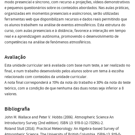
modo presencial e síncrono, com recurso a projeções, vídeos demonstrativos
e pequenos questionários sobre os conteúdos abordados. Nas aulas práticas,
organizadas em momentos presenciais e assíncronos, serão utilizadas
ferramentas web que disponibilizam recursos e dados reais permitindo que
os alunos trabalhem na análise de eventos atmosféricos. Esta estrutura do
curso, com aulas presenciais e à distância, favorece a interação em tempo
real e a aprendizagem autónoma, promovendo o desenvolvimento de
competências na análise de fenómenos atmosféricos.
Avaliação
Esta unidade curricular será avaliada com base num teste, a ser realizado no
final, e num trabalho desenvolvido pelos alunos sobre um tema à escolha
relacionado com conteúdos da unidade curricular.
A nota final corresponderá a 70% da nota do trabalho e 30% da nota do teste
teórico, com a condição de que nenhuma das duas notas seja inferior a 8
valores.
Bibliografia
John M. Wallace and Peter V. Hobbs (2006). Atmospheric Science An
Introductory Survey (2nd edition). ISBN 13: 978-0-12-732951-2.
Roland Stull (2016). Practical Meteorology: An Algebra-based Survey of
Atmospheric Science. The University of British Columbia. ISBN-13: 978-0-