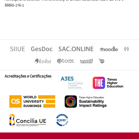
88865-176-1
Acreditações e Certificações