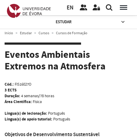
EN
ESTUDAR
Início
Estudar
Cursos
Cursos de Formação
Eventos Ambientais
Extremos na Atmosfera
Cód.:
FIS16027O
3 ECTS
Duração:
4 semanas/78 horas
Área Científica:
Física
Língua(s) de lecionação:
Português
Língua(s) de apoio tutorial:
Português
Objetivos de Desenvolvimento Sustentável