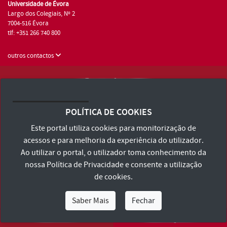
Universidade de Évora
Largo dos Colegiais, Nº 2
7004-516 Évora
tlf: +351 266 740 800
outros contactos
Universidade de Évora © 2026
Consulte os Termos e Condições e Política de Privacidade
POLÍTICA DE COOKIES
Declaração de Acessibilidade
Este portal utiliza cookies para monitorização de
acessos e para melhoria da experiência do utilizador.
Ao utilizar o portal, o utilizador toma conhecimento da
nossa
Política de Privacidade
e consente a utilização
de cookies.
Saber Mais
Fechar
Eu Sou
Eu Quero