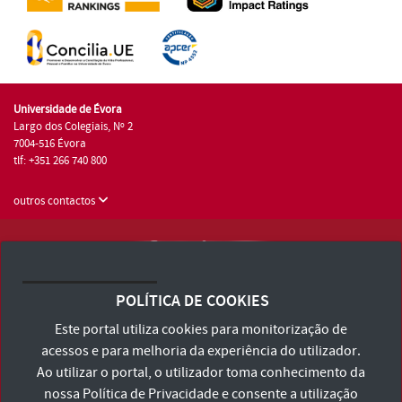
Universidade de Évora
Largo dos Colegiais, Nº 2
7004-516 Évora
tlf: +351 266 740 800
outros contactos
Universidade de Évora © 2026
Consulte os Termos e Condições e Política de Privacidade
POLÍTICA DE COOKIES
Declaração de Acessibilidade
Este portal utiliza cookies para monitorização de
acessos e para melhoria da experiência do utilizador.
Ao utilizar o portal, o utilizador toma conhecimento da
nossa
Política de Privacidade
e consente a utilização