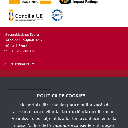
Universidade de Évora
Largo dos Colegiais, Nº 2
7004-516 Évora
tlf: +351 266 740 800
outros contactos
Universidade de Évora © 2026
Consulte os Termos e Condições e Política de Privacidade
POLÍTICA DE COOKIES
Declaração de Acessibilidade
Este portal utiliza cookies para monitorização de
acessos e para melhoria da experiência do utilizador.
Ao utilizar o portal, o utilizador toma conhecimento da
nossa
Política de Privacidade
e consente a utilização