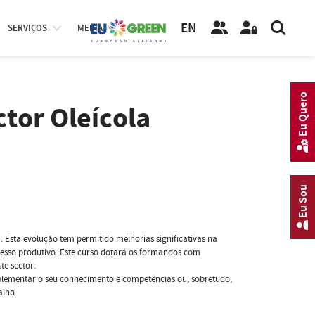
EN
SERVIÇOS
MEDIA
Eu Quero
tor Oleícola
Eu Sou
. Esta evolução tem permitido melhorias significativas na
ocesso produtivo. Este curso dotará os formandos com
te sector.
plementar o seu conhecimento e competências ou, sobretudo,
alho.