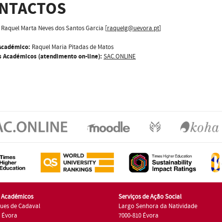
NTACTOS
Raquel Marta Neves dos Santos Garcia [
raquelg@uevora.pt
]
Académico:
Raquel Maria Pitadas de Matos
s Académicos (atendimento on-line):
SAC.ONLINE
s Académicos
Serviços de Ação Social
ues de Cadaval
Largo Senhora da Natividade
7 Évora
7000-810 Évora