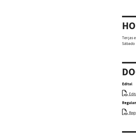
HO
Terças e
Sábado (
DO
Edital
Edit
Regula
Regu