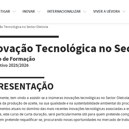
STIGAR
INOVAR
INTERNACIONALIZAR
VIVER A UÉVORA
o Tecnológica no Sector Oleícola
ovação Tecnológica no Sec
o de Formação
tivo 2025/2026
RESENTAÇÃO
ente, tem vindo a assistir-se a inúmeras inovações tecnológicas no Sector Oleícola
ia da produção de azeite, na sua qualidade e na sustentabilidade ambiental do pr
entos atuais no domínio das mais recentes inovações tecnológicas associadas a es
 este curso de curta duração, será particularmente útil para quem pretende com
em pretende requalificar-se, procurando novas oportunidades no mercado de trab