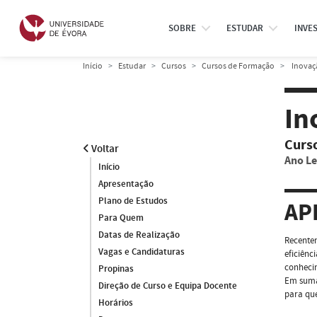
SOBRE
ESTUDAR
INVE
Início
Estudar
Cursos
Cursos de Formação
Inovaçã
In
Curs
Voltar
Ano Le
Início
Apresentação
Plano de Estudos
AP
Para Quem
Datas de Realização
Recentem
Vagas e Candidaturas
eficiênc
conhecim
Propinas
Em suma,
Direção de Curso e Equipa Docente
para qu
Horários