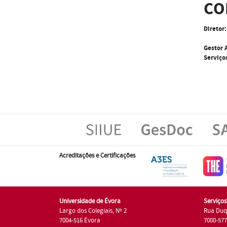
CO
Diretor:
Gestor 
Serviço
Acreditações e Certificações
Universidade de Évora
Serviço
Largo dos Colegiais, Nº 2
Rua Duq
7004-516 Évora
7000-57