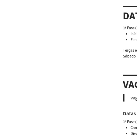
DA
1ª Fase 
Iníc
Fim
Terças e
Sábado (
VA
vag
Datas 
1ª Fase 
Can
Div