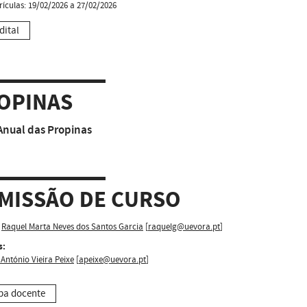
rículas: 19/02/2026 a 27/02/2026
dital
OPINAS
Anual das Propinas
MISSÃO DE CURSO
Raquel Marta Neves dos Santos Garcia
[
raquelg@uevora.pt
]
s:
António Vieira Peixe
[
apeixe@uevora.pt
]
pa docente