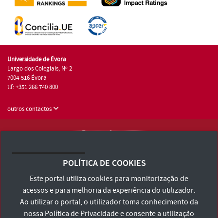
Universidade de Évora
Largo dos Colegiais, Nº 2
7004-516 Évora
tlf: +351 266 740 800
outros contactos
Universidade de Évora © 2026
Consulte os Termos e Condições e Política de Privacidade
POLÍTICA DE COOKIES
Declaração de Acessibilidade
Este portal utiliza cookies para monitorização de
acessos e para melhoria da experiência do utilizador.
Ao utilizar o portal, o utilizador toma conhecimento da
nossa
Política de Privacidade
e consente a utilização