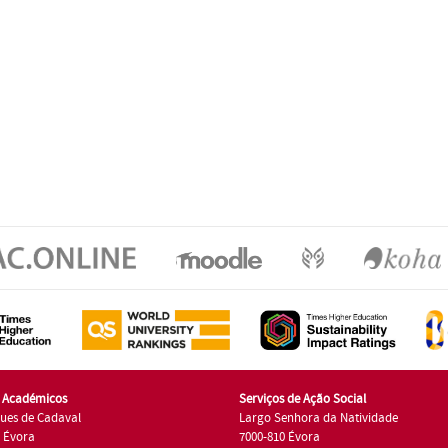
s Académicos
Serviços de Ação Social
ues de Cadaval
Largo Senhora da Natividade
7 Évora
7000-810 Évora