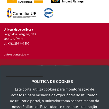
Universidade de Évora
Largo dos Colegiais, Nº 2
7004-516 Évora
tlf: +351 266 740 800
outros contactos
Universidade de Évora © 2026
Consulte os Termos e Condições e Política de Privacidade
POLÍTICA DE COOKIES
Declaração de Acessibilidade
Este portal utiliza cookies para monitorização de
acessos e para melhoria da experiência do utilizador.
Ao utilizar o portal, o utilizador toma conhecimento da
nossa
Política de Privacidade
e consente a utilização