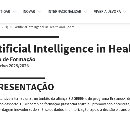
STIGAR
INOVAR
INTERNACIONALIZAR
VIVER A UÉVORA
(BIPs)
Artificial Intelligence in Health and Sport
tificial Intelligence in He
o de Formação
tivo 2025/2026
RESENTAÇÃO
tensivo internacional, no âmbito da aliança EU GREEN e do programa Erasmus+, ded
do desporto. O BIP combina formação presencial e virtual, promovendo aprendizag
dagens inovadoras de análise de dados, monitorização, apoio à decisão e transf
.