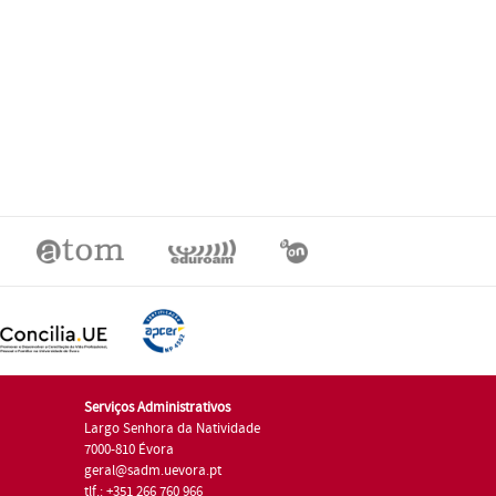
Serviços Administrativos
Largo Senhora da Natividade
7000-810 Évora
geral@sadm.uevora.pt
tlf.: +351 266 760 966