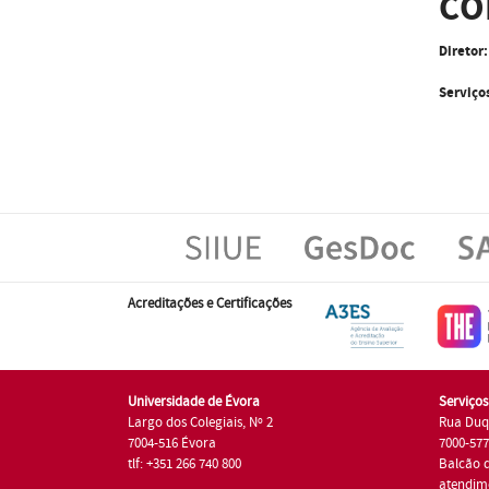
CO
Diretor:
Serviço
Acreditações e Certificações
Universidade de Évora
Serviço
Largo dos Colegiais, Nº 2
Rua Duq
7004-516 Évora
7000-57
tlf: +351 266 740 800
Balcão 
atendim