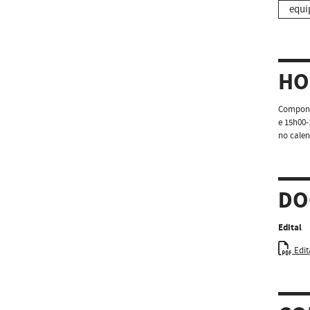
equi
HO
Componen
e 15h00-
no calen
DO
Edital
Edit