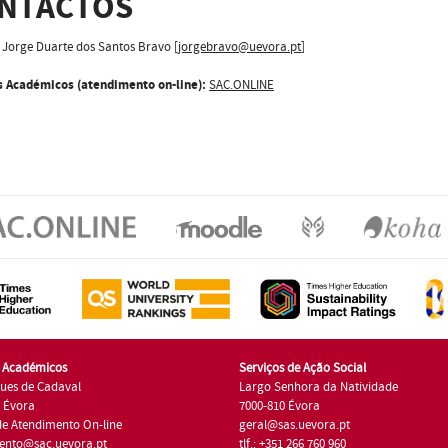
NTACTOS
Jorge Duarte dos Santos Bravo [
jorgebravo@uevora.pt
]
s Académicos (atendimento on-line):
SAC.ONLINE
s Académicos
Serviços de Ação Social
ues de Cadaval
Largo Senhora da Natividade
7 Évora
7000-810 Évora
de Atendimento On-line
geral@sas.uevora.pt
ento@sac.uevora.pt
tlf.: +351 266 760 960