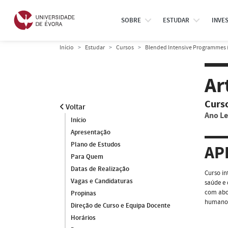
SOBRE
ESTUDAR
INVE
Início
Estudar
Cursos
Blended Intensive Programmes 
Ar
Curs
Voltar
Ano Le
Início
Apresentação
Plano de Estudos
AP
Para Quem
Datas de Realização
Curso in
Vagas e Candidaturas
saúde e 
com abor
Propinas
humano
Direção de Curso e Equipa Docente
Horários