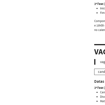
1ª Fase 
Iníc
Fim
Componen
e 15h00-
no calen
VA
vag
cand
Datas 
1ª Fase 
Can
Div
Mat