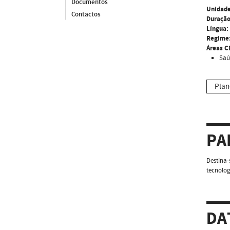
Documentos
Unidade
Contactos
Duração
Língua:
Regime
Áreas C
Saú
Plan
PA
Destina-
tecnolog
DA