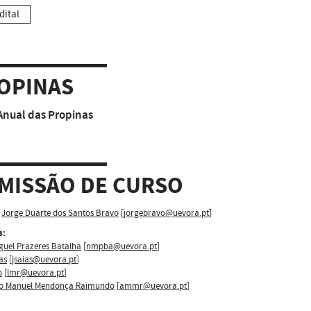
dital
OPINAS
Anual das Propinas
MISSÃO DE CURSO
Jorge Duarte dos Santos Bravo
[
jorgebravo@uevora.pt
]
s:
guel Prazeres Batalha
[
nmpba@uevora.pt
]
as
[
jsaias@uevora.pt
]
o
[
lmr@uevora.pt
]
o Manuel Mendonça Raimundo
[
ammr@uevora.pt
]