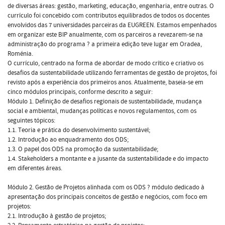
de diversas áreas: gestão, marketing, educação, engenharia, entre outras. O
currículo foi concebido com contributos equilibrados de todos os docentes
envolvidos das 7 universidades parceiras da EUGREEN. Estamos empenhados
em organizar este BIP anualmente, com os parceiros a revezarem-se na
administração do programa ? a primeira edição teve lugar em Oradea,
Roménia.
O currículo, centrado na forma de abordar de modo crítico e criativo os
desafios da sustentabilidade utilizando ferramentas de gestão de projetos, foi
revisto após a experiência dos primeiros anos. Atualmente, baseia-se em
cinco módulos principais, conforme descrito a seguir:
Módulo 1. Definição de desafios regionais de sustentabilidade, mudança
social e ambiental, mudanças políticas e novos regulamentos, com os
seguintes tópicos:
1.1. Teoria e prática do desenvolvimento sustentável;
1.2. Introdução ao enquadramento dos ODS;
1.3. O papel dos ODS na promoção da sustentabilidade;
1.4. Stakeholders a montante e a jusante da sustentabilidade e do impacto
em diferentes áreas.
Módulo 2. Gestão de Projetos alinhada com os ODS ? módulo dedicado à
apresentação dos principais conceitos de gestão e negócios, com foco em
projetos:
2.1. Introdução à gestão de projetos;