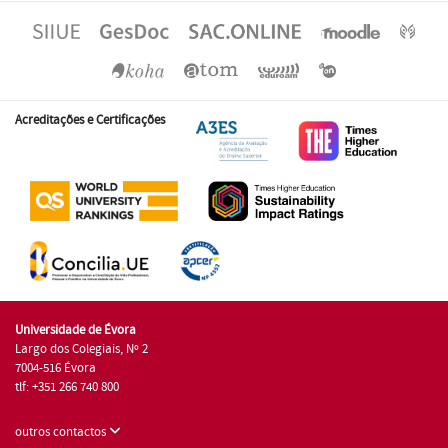
Acreditações e Certificações
Universidade de Évora
Largo dos Colegiais, Nº 2
7004-516 Évora
tlf: +351 266 740 800
outros contactos