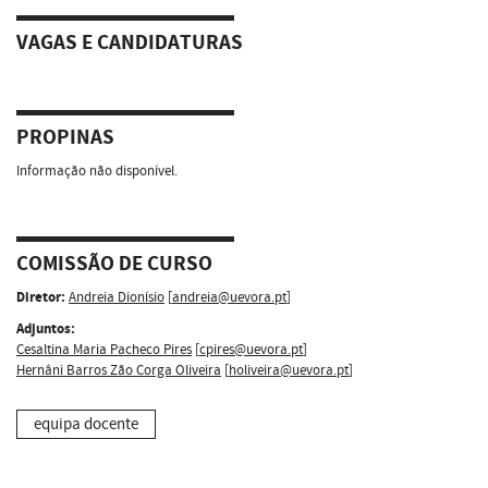
VAGAS E CANDIDATURAS
PROPINAS
Informação não disponível.
COMISSÃO DE CURSO
Diretor:
Andreia Dionísio
[
andreia@uevora.pt
]
Adjuntos:
Cesaltina Maria Pacheco Pires
[
cpires@uevora.pt
]
Hernâni Barros Zão Corga Oliveira
[
holiveira@uevora.pt
]
equipa docente