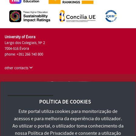
University of Évora
Largo dos Colegiais, Nº 2
7004-516 Évora
phone: +351 266 740 800
other contacts
University of Évora © 2026
Terms and Conditions and Privacy Policy
POLÍTICA DE COOKIES
Accessibility Statement
Este portal utiliza cookies para monitorização de
acessos e para melhoria da experiência do utilizador.
Ao utilizar o portal, o utilizador toma conhecimento da
nossa
Política de Privacidade
e consente a utilização