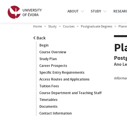
ABOUT
STUDY
RESEAR
Home
Study
Courses
Postgraduate Degrees
Plane
Back
Pl
Begin
Course Overview
Post
Study Plan
Ano Le
Career Prospects
Specific Entry Requirements
Informaç
Access Routes and Applications
Tuition Fees
Course Department and Teaching Staff
Timetables
Documents
Contact Information