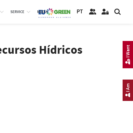
PT
SERVICE
MEDIA
cursos Hídricos
I Want
I Am