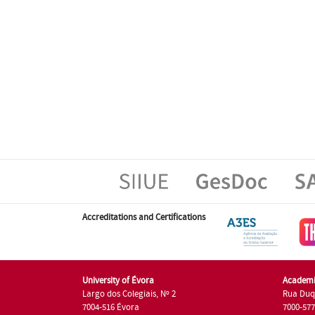
Accreditations and Certifications
University of Évora
Academi
Largo dos Colegiais, Nº 2
Rua Duq
7004-516 Évora
7000-57