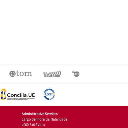
Administrative Services
Largo Senhora da Natividade
7000-810 Évora