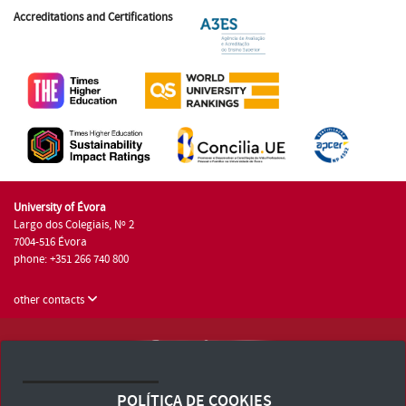
Accreditations and Certifications
University of Évora
Largo dos Colegiais, Nº 2
7004-516 Évora
phone: +351 266 740 800
other contacts
University of Évora © 2026
Terms and Conditions and Privacy Policy
POLÍTICA DE COOKIES