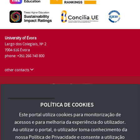
University of Évora
Largo dos Colegiais, Nº 2
7004-516 Évora
phone: +351 266 740 800
other contacts
University of Évora © 2026
Terms and Conditions and Privacy Policy
POLÍTICA DE COOKIES
Accessibility Statement
Este portal utiliza cookies para monitorização de
acessos e para melhoria da experiência do utilizador.
Ao utilizar o portal, o utilizador toma conhecimento da
nossa
Política de Privacidade
e consente a utilização