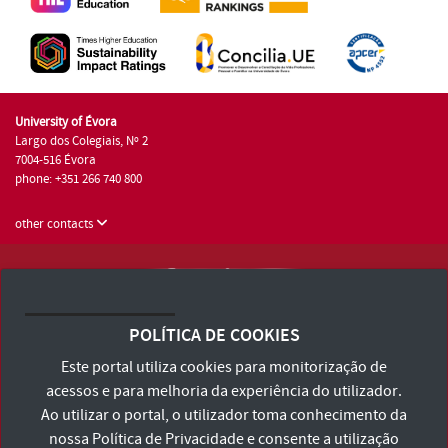
University of Évora
Largo dos Colegiais, Nº 2
7004-516 Évora
phone: +351 266 740 800
other contacts
University of Évora © 2026
Terms and Conditions and Privacy Policy
POLÍTICA DE COOKIES
Accessibility Statement
Este portal utiliza cookies para monitorização de
acessos e para melhoria da experiência do utilizador.
Ao utilizar o portal, o utilizador toma conhecimento da
nossa
Política de Privacidade
e consente a utilização