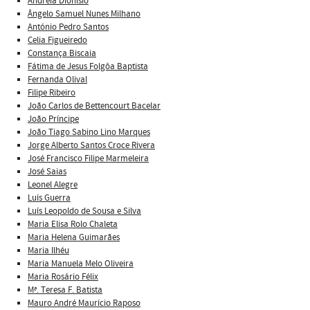
Andreia Dionísio
Ângelo Samuel Nunes Milhano
António Pedro Santos
Celia Figueiredo
Constança Biscaia
Fátima de Jesus Folgôa Baptista
Fernanda Olival
Filipe Ribeiro
João Carlos de Bettencourt Bacelar
João Príncipe
João Tiago Sabino Lino Marques
Jorge Alberto Santos Croce Rivera
José Francisco Filipe Marmeleira
José Saias
Leonel Alegre
Luís Guerra
Luís Leopoldo de Sousa e Silva
Maria Elisa Rolo Chaleta
Maria Helena Guimarães
Maria Ilhéu
Maria Manuela Melo Oliveira
Maria Rosário Félix
Mª. Teresa F. Batista
Mauro André Maurício Raposo