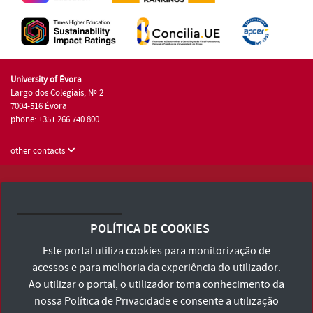
University of Évora
Largo dos Colegiais, Nº 2
7004-516 Évora
phone: +351 266 740 800
other contacts
University of Évora © 2026
Terms and Conditions and Privacy Policy
POLÍTICA DE COOKIES
Accessibility Statement
Este portal utiliza cookies para monitorização de
acessos e para melhoria da experiência do utilizador.
Ao utilizar o portal, o utilizador toma conhecimento da
nossa
Política de Privacidade
e consente a utilização