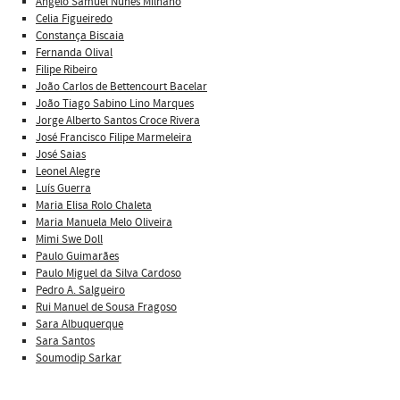
Ângelo Samuel Nunes Milhano
Celia Figueiredo
Constança Biscaia
Fernanda Olival
Filipe Ribeiro
João Carlos de Bettencourt Bacelar
João Tiago Sabino Lino Marques
Jorge Alberto Santos Croce Rivera
José Francisco Filipe Marmeleira
José Saias
Leonel Alegre
Luís Guerra
Maria Elisa Rolo Chaleta
Maria Manuela Melo Oliveira
Mimi Swe Doll
Paulo Guimarães
Paulo Miguel da Silva Cardoso
Pedro A. Salgueiro
Rui Manuel de Sousa Fragoso
Sara Albuquerque
Sara Santos
Soumodip Sarkar