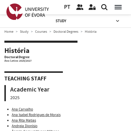
PT
STUDY
Home
Study
Courses
Doctoral Degrees
História
História
Doctoral Degree
Ano Letivo 2026/2027
TEACHING STAFF
Academic Year
2025
Ana Carvalho
Ana Isabel Rodrigues de Morais
Ana Rita Matias
Andreia Dionísio