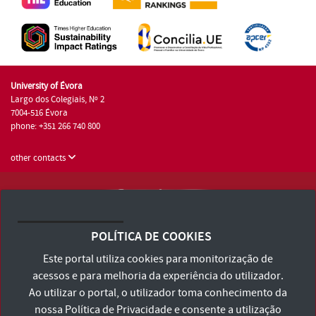
University of Évora
Largo dos Colegiais, Nº 2
7004-516 Évora
phone: +351 266 740 800
other contacts
University of Évora © 2026
Terms and Conditions and Privacy Policy
POLÍTICA DE COOKIES
Accessibility Statement
Este portal utiliza cookies para monitorização de
acessos e para melhoria da experiência do utilizador.
Ao utilizar o portal, o utilizador toma conhecimento da
nossa
Política de Privacidade
e consente a utilização