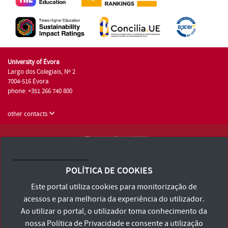
University of Évora
Largo dos Colegiais, Nº 2
7004-516 Évora
phone: +351 266 740 800
other contacts
University of Évora © 2026
Terms and Conditions and Privacy Policy
POLÍTICA DE COOKIES
Accessibility Statement
Este portal utiliza cookies para monitorização de
acessos e para melhoria da experiência do utilizador.
Ao utilizar o portal, o utilizador toma conhecimento da
nossa
Política de Privacidade
e consente a utilização