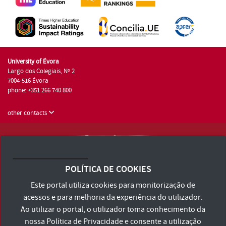
University of Évora
Largo dos Colegiais, Nº 2
7004-516 Évora
phone: +351 266 740 800
other contacts
University of Évora © 2026
Terms and Conditions and Privacy Policy
POLÍTICA DE COOKIES
Accessibility Statement
Este portal utiliza cookies para monitorização de
acessos e para melhoria da experiência do utilizador.
Ao utilizar o portal, o utilizador toma conhecimento da
nossa
Política de Privacidade
e consente a utilização