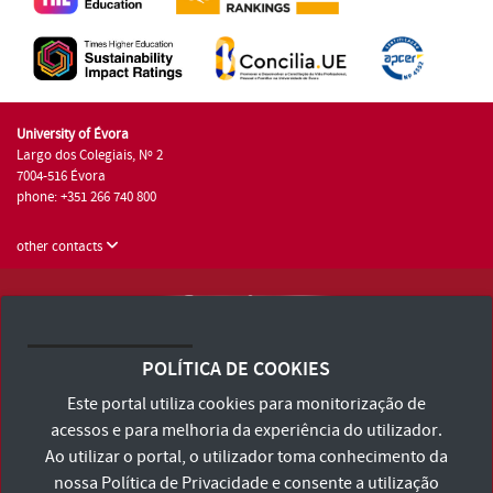
University of Évora
Largo dos Colegiais, Nº 2
7004-516 Évora
phone: +351 266 740 800
other contacts
University of Évora © 2026
Terms and Conditions and Privacy Policy
POLÍTICA DE COOKIES
Accessibility Statement
Este portal utiliza cookies para monitorização de
acessos e para melhoria da experiência do utilizador.
Ao utilizar o portal, o utilizador toma conhecimento da
nossa
Política de Privacidade
e consente a utilização