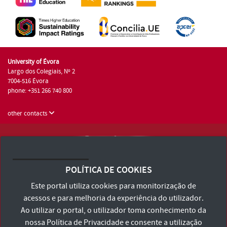
University of Évora
Largo dos Colegiais, Nº 2
7004-516 Évora
phone: +351 266 740 800
other contacts
University of Évora © 2026
Terms and Conditions and Privacy Policy
POLÍTICA DE COOKIES
Accessibility Statement
Este portal utiliza cookies para monitorização de
acessos e para melhoria da experiência do utilizador.
Ao utilizar o portal, o utilizador toma conhecimento da
nossa
Política de Privacidade
e consente a utilização