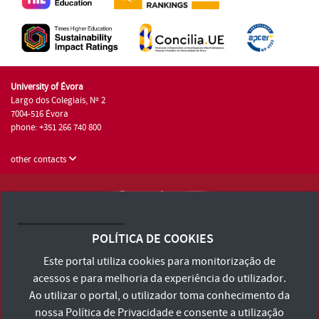
University of Évora
Largo dos Colegiais, Nº 2
7004-516 Évora
phone: +351 266 740 800
other contacts
University of Évora © 2026
Terms and Conditions and Privacy Policy
POLÍTICA DE COOKIES
Accessibility Statement
Este portal utiliza cookies para monitorização de
acessos e para melhoria da experiência do utilizador.
Ao utilizar o portal, o utilizador toma conhecimento da
nossa
Política de Privacidade
e consente a utilização