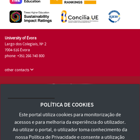
University of Évora
Largo dos Colegiais, Nº 2
7004-516 Évora
phone: +351 266 740 800
other contacts
University of Évora © 2026
Terms and Conditions and Privacy Policy
POLÍTICA DE COOKIES
Accessibility Statement
Este portal utiliza cookies para monitorização de
acessos e para melhoria da experiência do utilizador.
Ao utilizar o portal, o utilizador toma conhecimento da
nossa
Política de Privacidade
e consente a utilização