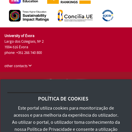
University of Évora
Largo dos Colegiais, Nº 2
7004-516 Évora
phone: +351 266 740 800
other contacts
University of Évora © 2026
Terms and Conditions and Privacy Policy
POLÍTICA DE COOKIES
Accessibility Statement
Este portal utiliza cookies para monitorização de
acessos e para melhoria da experiência do utilizador.
Ao utilizar o portal, o utilizador toma conhecimento da
nossa
Política de Privacidade
e consente a utilização