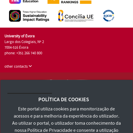
University of Évora
Largo dos Colegiais, Nº 2
7004-516 Évora
phone: +351 266 740 800
other contacts
University of Évora © 2026
Terms and Conditions and Privacy Policy
POLÍTICA DE COOKIES
Accessibility Statement
Este portal utiliza cookies para monitorização de
acessos e para melhoria da experiência do utilizador.
Ao utilizar o portal, o utilizador toma conhecimento da
nossa
Política de Privacidade
e consente a utilização