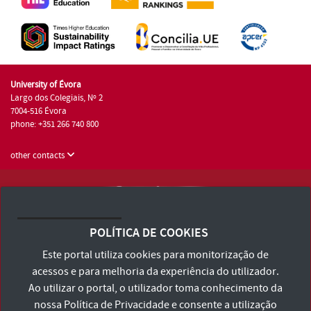
University of Évora
Largo dos Colegiais, Nº 2
7004-516 Évora
phone: +351 266 740 800
other contacts
University of Évora © 2026
Terms and Conditions and Privacy Policy
POLÍTICA DE COOKIES
Accessibility Statement
Este portal utiliza cookies para monitorização de
acessos e para melhoria da experiência do utilizador.
Ao utilizar o portal, o utilizador toma conhecimento da
nossa
Política de Privacidade
e consente a utilização