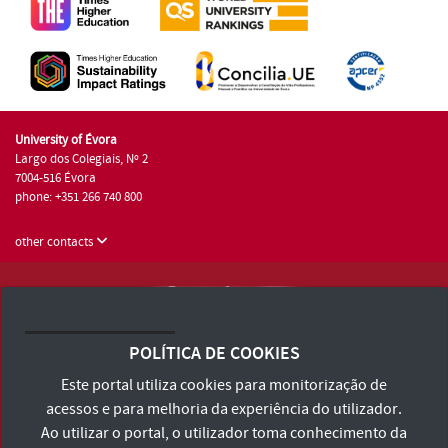
University of Évora
Largo dos Colegiais, Nº 2
7004-516 Évora
phone: +351 266 740 800
other contacts
University of Évora © 2026
Terms and Conditions and Privacy Policy
POLÍTICA DE COOKIES
Accessibility Statement
Este portal utiliza cookies para monitorização de
acessos e para melhoria da experiência do utilizador.
Ao utilizar o portal, o utilizador toma conhecimento da