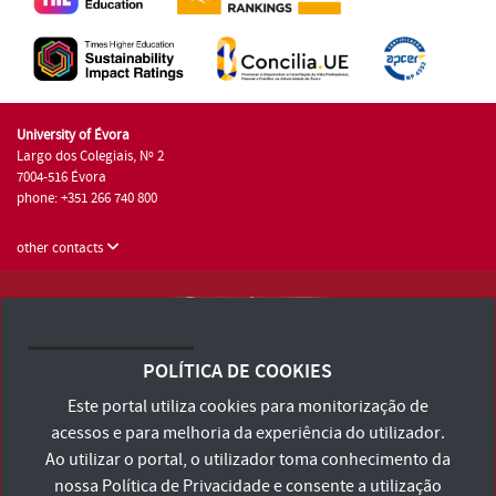
University of Évora
Largo dos Colegiais, Nº 2
7004-516 Évora
phone: +351 266 740 800
other contacts
University of Évora © 2026
Terms and Conditions and Privacy Policy
POLÍTICA DE COOKIES
Accessibility Statement
Este portal utiliza cookies para monitorização de
acessos e para melhoria da experiência do utilizador.
Ao utilizar o portal, o utilizador toma conhecimento da
nossa
Política de Privacidade
e consente a utilização